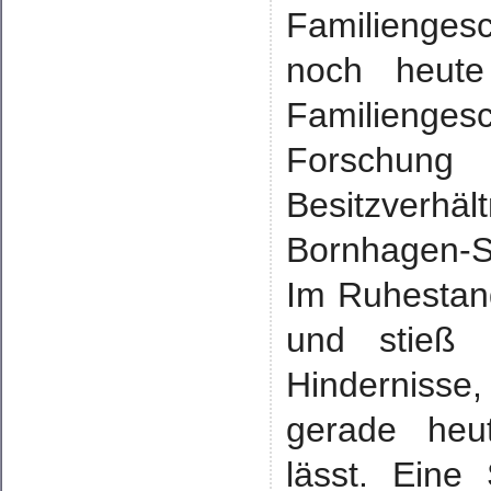
Familienges
noch heute
Familienge
Forschu
Besitzverhäl
Bornhagen-S
Im Ruhestand
und stieß 
Hindernisse
gerade heu
lässt. Eine