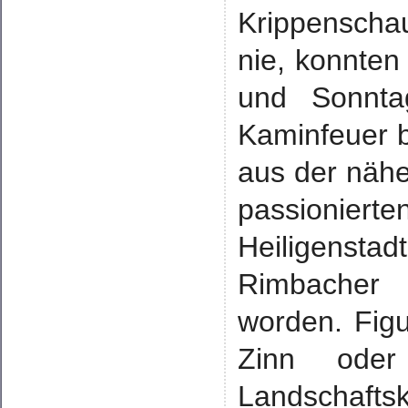
Krippenscha
nie, konnte
und Sonntag
Kaminfeuer b
aus der näh
passionier
Heiligenstad
Rimbacher 
worden. Figu
Zinn oder
Landschaftsk