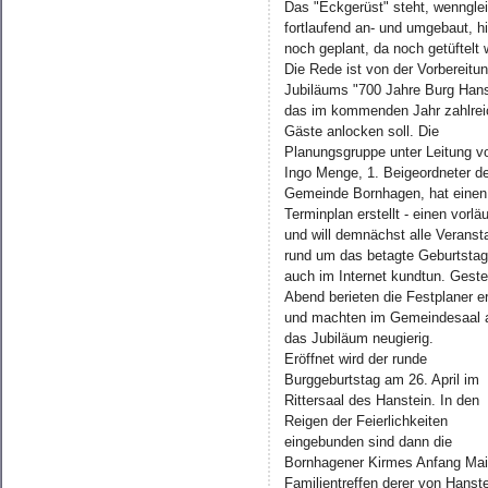
Das "Eckgerüst" steht, wenngle
fortlaufend an- und umgebaut, hi
noch geplant, da noch getüftelt 
Die Rede ist von der Vorbereitu
Jubiläums "700 Jahre Burg Hans
das im kommenden Jahr zahlrei
Gäste anlocken soll. Die
Planungsgruppe unter Leitung v
Ingo Menge, 1. Beigeordneter d
Gemeinde Bornhagen, hat einen
Terminplan erstellt - einen vorlä
und will demnächst alle Veranst
rund um das betagte Geburtsta
auch im Internet kundtun. Geste
Abend berieten die Festplaner e
und machten im Gemeindesaal 
das Jubiläum neugierig.
Eröffnet wird der runde
Burggeburtstag am 26. April im
Rittersaal des Hanstein. In den
Reigen der Feierlichkeiten
eingebunden sind dann die
Bornhagener Kirmes Anfang Mai
Familientreffen derer von Hanst