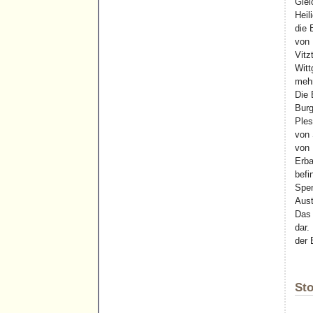
Glei
Heil
die 
von 
Vitz
Witt
mehr
Die 
Burg
Ples
von 
von 
Erba
befi
Spen
Aust
Das 
dar.
der 
St