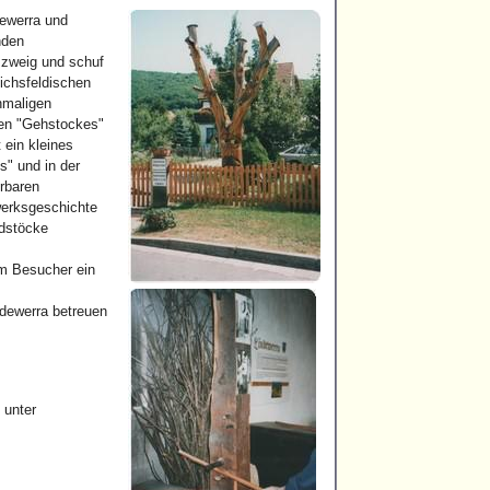
ewerra und
nden
szweig und schuf
eichsfeldischen
nmaligen
len "Gehstockes"
 ein kleines
s" und in der
erbaren
werksgeschichte
gdstöcke
em Besucher ein
dewerra betreuen
 unter