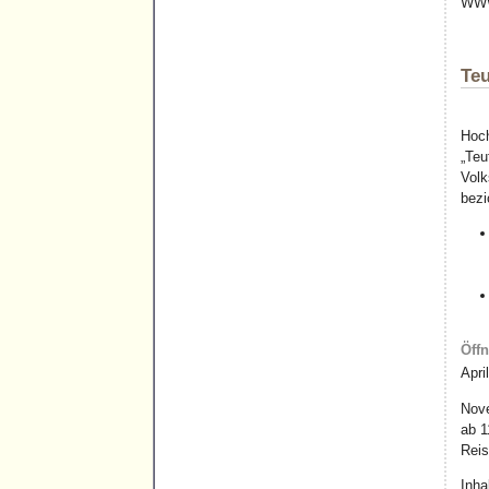
WW
Teu
Hoch
„Teu
Volk
bezi
Öff
Apri
Nove
ab 1
Reis
Inha