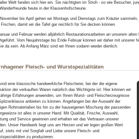
aller Welt fanden sich hier ein. Sie nächtigten im Stroh - so wie Besucher, ju
Wanderfreunde heute in der Klausenhofscheune.
November bis April gehen wir Montags und Dienstags zum Kräuter sammeln,
 Fischen, damit wir die Tafel gar reichlich für Sie decken können.
anuar und Februar werden alljährlich Restaurationsarbeiten an unserem alten
hgeführt. Vom Neujahrstage bis Ende Februar können wir daher mit unserer hi
Sie da sein. Ab Anfang März sind wir Ihnen sodann wieder dienlich.
nhagener Fleisch- und Wurstspezialitäten
sind eine klassische handwerkliche Fleischerei, bei der die eigene
uktion der verkauften Waren natürlich das Wichtigste ist. Hier können wir
jährige Erfahrungen anwenden, um Ihnen Wurst- und Fleischerzeugnisse
Spitzenklasse anbieten zu können. Angefangen bei der Auswahl der
tigen Rohmaterialien bis hin zu der hauseigenen Mischung der passenden
rgewürze ist alles in unserer Hand. Mit Qualität, Frische, Auswahl,
tung und Service gewinnen und erhalten wir das Vertrauen unserer
en. Unser Handwerk liegt uns am Herzen und wir legen großen Wert
uf, stets mit viel Sorgfalt und Liebe unsere Fleisch- und
tspezialitäten zu produzieren.