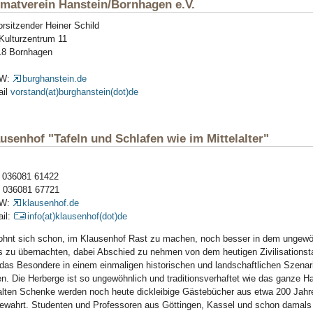
matverein Hanstein/Bornhagen e.V.
orsitzender Heiner Schild
ulturzentrum 11
18 Bornhagen
W:
burghanstein.de
ail
vorstand(at)burghanstein(dot)de
usenhof "Tafeln und Schlafen wie im Mittelalter"
: 036081 61422
: 036081 67721
W:
klausenhof.de
il:
info(at)klausenhof(dot)de
ohnt sich schon, im Klausenhof Rast zu machen, noch besser in dem ungewö
 zu übernachten, dabei Abschied zu nehmen von dem heutigen Zivilisationst
das Besondere in einem einmaligen historischen und landschaftlichen Szena
en. Die Herberge ist so ungewöhnlich und traditionsverhaftet wie das ganze H
alten Schenke werden noch heute dickleibige Gästebücher aus etwa 200 Jahr
ewahrt. Studenten und Professoren aus Göttingen, Kassel und schon damals