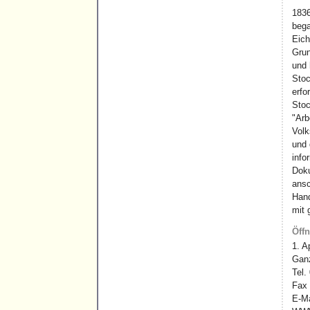
1836
bega
Eich
Grun
und 
Stoc
erfo
Stoc
"Arb
Volk
und 
info
Doku
ansc
Hand
mit
Öff
1. A
Ganz
Tel.
Fax
E-Ma