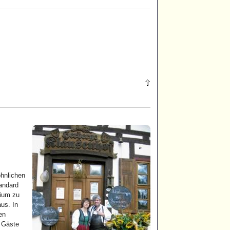
hnlichen
andard
rium zu
aus. In
en
 Gäste