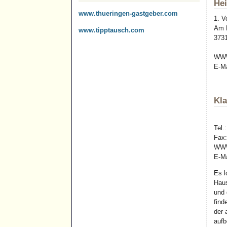
Hei
www.thueringen-gastgeber.com
1. V
Am K
www.tipptausch.com
373
WW
E-M
Kla
Tel.
Fax
WW
E-Ma
Es l
Haus
und 
find
der 
aufb