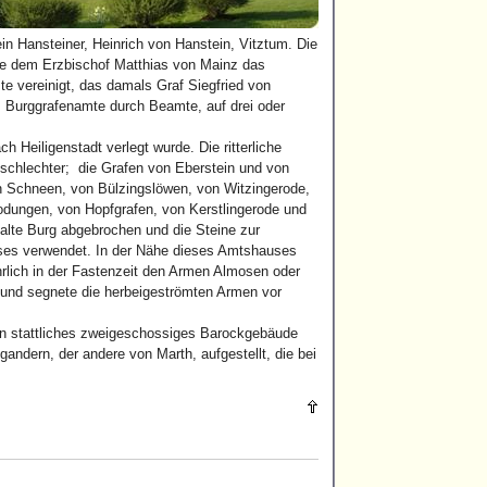
n Hansteiner, Heinrich von Hanstein, Vitztum. Die
ie dem Erzbischof Matthias von Mainz das
 vereinigt, das damals Graf Siegfried von
m Burggrafenamte durch Beamte, auf drei oder
h Heiligenstadt verlegt wurde. Die ritterliche
schlechter; die Grafen von Eberstein und von
n Schneen, von Bülzingslöwen, von Witzingerode,
odungen, von Hopfgrafen, von Kerstlingerode und
alte Burg abgebrochen und die Steine zur
ses verwendet. In der Nähe dieses Amtshauses
ährlich in der Fastenzeit den Armen Almosen oder
t und segnete die herbeigeströmten Armen vor
 ein stattliches zweigeschossiges Barockgebäude
andern, der andere von Marth, aufgestellt, die bei