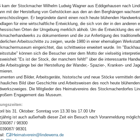
 kam der Stockmacher Wilhelm Ludwig Wagner aus Eddigehausen nach Lind
nn mit der Herstellung von Gehstöcken aus den an den Berghängen wachse
enschösslingen. Er begründete damit einen noch heute blühenden Handwerk
dlagen für eine wirtschaftliche Entwicklung, die sich von der in den anderen 
hessischen Orten der Umgebung merklich abhob. Um die Entwicklung des ei
kmacherhandwerks zu dokumentieren und die zur Anfertigung des traditionel
rderlichen Arbeitsschritte zu zeigen, wurde 1980 in einer ehemaligen Werkstatt
kmachermuseum eingerichtet, das schrittweise erweitert wurde. Im "Backhau
eitsstube" können sich die Besucher unter dem Motto der vielseitig interpreti
sweisheit "Es ist der Stock, der manchem fehlt!" über die interessante Hand
die Arbeitsgänge bei der Herstellung der Wander,- Spazier-, Kranken- und Ja
rmieren.
menten und Bilder, Arbeitsgeräte, historische und neue Stöcke vermitteln d
hauliches Bild über Geschichte und Arbeitsweisen des noch heute blühenden
werkszweiges. Die Mitglieder des Heimatvereins des Stockmacherdorfes Lin
 großem Engagement das Museum.
nungszeiten:
pril bis 31. Oktober: Sonntag von 13.30 bis 17.00 Uhr
jährig ist auch außerhalb dieser Zeit ein Besuch nach Voranmeldung möglich
 036087 / 98300
 039087/ 98301
il:
Heimatverein@lindewerra.de