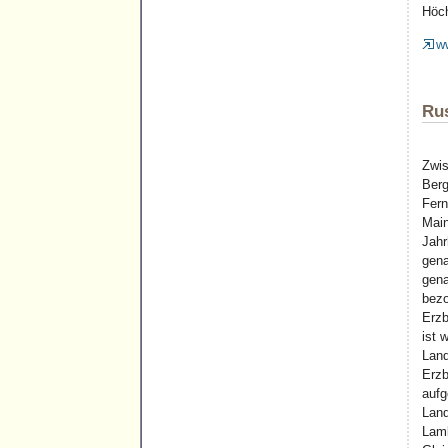
Höch
w
Rus
Zwis
Berg
Fern
Main
Jahr
gena
gena
bezo
Erzb
ist 
Land
Erzb
aufg
Land
Lamb