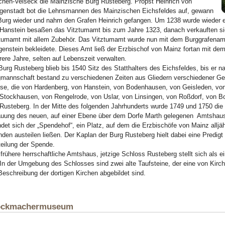
chen-Velseck die Mainzische Burg Rusteberg. Propst Heinrich von
igenstadt bot die Lehnsmannen des Mainzischen Eichsfeldes auf, gewann
Burg wieder und nahm den Grafen Heinrich gefangen. Um 1238 wurde wieder ei
Hanstein besaßen das Vitztumamt bis zum Jahre 1323, danach verkauften s
tumamt mit allem Zubehör. Das Vitztumamt wurde nun mit dem Burggrafenamte
genstein bekleidete. Dieses Amt ließ der Erzbischof von Mainz fortan mit de
ere Jahre, selten auf Lebenszeit verwalten.
Burg Rusteberg blieb bis 1540 Sitz des Statthalters des Eichsfeldes, bis er nac
mannschaft bestand zu verschiedenen Zeiten aus Gliedern verschiedener Ge
se, die von Hardenberg, von Hanstein, von Bodenhausen, von Geisleden, vo
Stockhausen, von Rengelrode, von Uslar, von Linsingen, von Roßdorf, von B
Rusteberg. In der Mitte des folgenden Jahrhunderts wurde 1749 und 1750 die 
uung des neuen, auf einer Ebene über dem Dorfe Marth gelegenen Amtshau
ndet sich der „Spendehof“, ein Platz, auf dem die Erzbischöfe von Mainz allj
den austeilen ließen. Der Kaplan der Burg Rusteberg hielt dabei eine Predig
eilung der Spende.
frühere herrschaftliche Amtshaus, jetzige Schloss Rusteberg stellt sich als
 In der Umgebung des Schlosses sind zwei alte Taufsteine, der eine von Kirchg
Beschreibung der dortigen Kirchen abgebildet sind.
ockmachermuseum