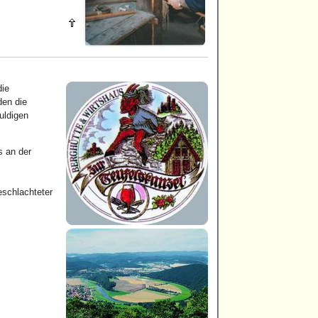
die
den die
uldigen
s an der
eschlachteter