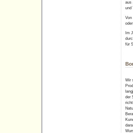
aus 
und 
Von 
oder
Im J
durc
für 
Bor
Wir 
Prod
lang
der 
rich
Natu
Bera
Kund
dara
Wurs