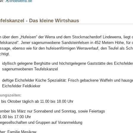
W:
lindewerra.de
felskanzel - Das kleine Wirtshaus
 über dem „Hufeisen“ der Werra und dem Stockmacherdorf Lindewerra, liegt 
felskanzel“. Jener sagenumwobene Sandsteinfelsen in 452 Metern Höhe, für 
ssage, ebenso wie für den hufeisenförmigen Werraverlauf, den Teufel als Sch
chtigt.
idyllisch gelegene Berghütte und höchstgelegene Gaststätte des Eichsfelde
sagenumwobenen Teufelskanzel
deftige Eichsfelder Küche Spezialität: Frisch gebackene Waffeln und hausg
Eichsfelder Feldkieker
nungszeiten:
l bis Oktober täglich ab 11.00 bis 18.00 Uhr
mber bis März nur Sonnabend und Sonntag, sowie Feiertags
1.00 bis 17.00 Uhr
egesellschaften und Gruppen auf Voranmeldung
ber: Familie Mesikow