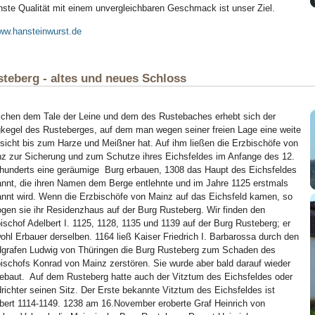
ste Qualität mit einem unvergleichbaren Geschmack ist unser Ziel.
ww.hansteinwurst.de
teberg - altes und neues Schloss
chen dem Tale der Leine und dem des Rustebaches erhebt sich der
kegel des Rusteberges, auf dem man wegen seiner freien Lage eine weite
sicht bis zum Harze und Meißner hat. Auf ihm ließen die Erzbischöfe von
z zur Sicherung und zum Schutze ihres Eichsfeldes im Anfange des 12.
hunderts eine geräumige Burg erbauen, 1308 das Haupt des Eichsfeldes
nnt, die ihren Namen dem Berge entlehnte und im Jahre 1125 erstmals
nnt wird. Wenn die Erzbischöfe von Mainz auf das Eichsfeld kamen, so
gen sie ihr Residenzhaus auf der Burg Rusteberg. Wir finden den
ischof Adelbert I. 1125, 1128, 1135 und 1139 auf der Burg Rusteberg; er
wohl Erbauer derselben. 1164 ließ Kaiser Friedrich I. Barbarossa durch den
grafen Ludwig von Thüringen die Burg Rusteberg zum Schaden des
ischofs Konrad von Mainz zerstören. Sie wurde aber bald darauf wieder
ebaut. Auf dem Rusteberg hatte auch der Vitztum des Eichsfeldes oder
richter seinen Sitz. Der Erste bekannte Vitztum des Eichsfeldes ist
ert 1114-1149. 1238 am 16.November eroberte Graf Heinrich von