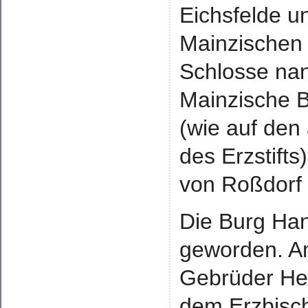
Eichsfelde 
Mainzischen
Schlosse nan
Mainzische B
(wie auf den
des Erzstift
von Roßdorf 
Die Burg Han
geworden. Am
Gebrüder Hei
dem Erzbisch