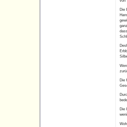
von 
Die 
Hans
gewi
ganz
dass
Schl
Desh
Erbb
Silb
Wenn
zurü
Die 
Gesc
Durc
bede
Die 
weni
Wohn