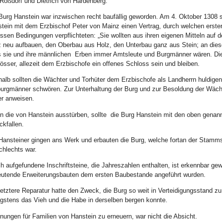
Roßdorf und Dietrich von Hardenberg.
Burg Hanstein war inzwischen recht baufällig geworden. Am 4. Oktober 1308 
tein mit dem Erzbischof Peter von Mainz einen Vertrag, durch welchen erste
ssen Bedingungen verpflichteten: „Sie wollten aus ihren eigenen Mitteln auf 
 neu aufbauen, den Oberbau aus Holz, den Unterbau ganz aus Stein; an diese
 sie und ihre männlichen Erben immer Amtsleute und Burgmänner wären. Die 
össer, allezeit dem Erzbischofe ein offenes Schloss sein und bleiben.
alb sollten die Wächter und Torhüter dem Erzbischofe als Landherrn huldigen
urgmänner schwören. Zur Unterhaltung der Burg und zur Besoldung der Wächter
er anweisen.
 die von Hanstein ausstürben, sollte die Burg Hanstein mit den oben genan
ckfallen.
Hansteiner gingen ans Werk und erbauten die Burg, welche fortan der Stammsi
hlechts war.
h aufgefundene Inschriftsteine, die Jahreszahlen enthalten, ist erkennbar g
utende Erweiterungsbauten dem ersten Baubestande angeführt wurden.
letztere Reparatur hatte den Zweck, die Burg so weit in Verteidigungsstand z
gstens das Vieh und die Habe in derselben bergen konnte.
ungen für Familien von Hanstein zu erneuern, war nicht die Absicht.