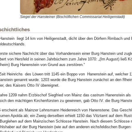
Siegel der Hansteiner (Bischöflichen Commissariat Heiligenstadt)
chichtliches
Hanstein liegt 14 km von Heiligenstadt, dicht über den Dörfern Rimbach und 
eldeutschlands.
erste sichere Nachricht über das Vorhandensein einer Burg Hanstein und zugl
ert von Hersfeld in seinen Jahrbüchern zum Jahre 1070: „(Im August) ließ Kö
heim) Burg Hanenstein von Grund aus zerstören.“
Zeit Heinrichs des Löwen tritt 1145 ein Boppo von Hanenstein auf, welcher
anstein genannt wurde. 1203 wurde die Burg Hanstein zunächst an den Rheinp
er, des Kaisers Otto IV übereignet.
ahre 1209 nahm Erzbischof Siegfried von Mainz das castrum Hanenstein als
ich den mächtigen Kirchenfürsten zu gewinnen, gab Otto IV. die Burg Hanst
 erscheint als Mainzer Lehnsmann Heidenreich von Hanenstene. Das Geschl
tumen Apolda ab; ein Zweig derselben erhielt 1150 das Vitztamt auf dem Ru
Burglehen auf dem Mainzischen Schlosse Hanstein. Nach diesem Schlosse n
hlshaber auf der Burg Hanstein (wie auf den anderen eichsfeldischen Burgen 