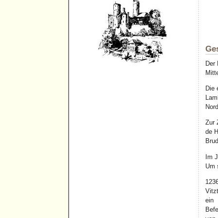
Ges
Der 
Mitt
Die 
Lamb
Nord
Zur 
de H
Brud
Im J
Um s
1236
Vitz
ein 
Befe