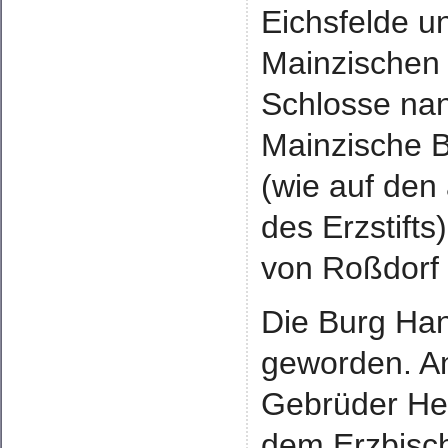
Eichsfelde 
Mainzischen
Schlosse nan
Mainzische B
(wie auf den
des Erzstift
von Roßdorf 
Die Burg Han
geworden. Am
Gebrüder Hei
dem Erzbisch