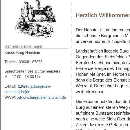
Herzlich Willkommen
Der Hanstein - um ihn ranken
die schönste Burgruine in Mi
unverkennbaren Silhouette d
Gemeinde Bornhagen
Landschaftlich liegt die Burg 
Kasse Burg Hanstein
Gegenden des Eichsfeldes. 
Telefon: 036081 67856
Bergfried steht und hinunter
Ferne die Berge des Thüring
Sprechzeiten des Bürgermeisters
Hohen Meißner, im Norden di
Mi. 17.00 - 18.00 Uhr
dann die Berge des Eichsfeld
Werratal. Durch ihre Lage i
E-Mail:
info(at)burgruine-
weit erkennbar.
hanstein(dot)de
WWW:
www.burgruine-hanstein.de
Die Erbauer nutzten das dort
Burg auf einem steilen Weg 
auf einem Buntsandsteinfels
noch eine weite Sicht über da
Zeiten die meiste Gefahr droh